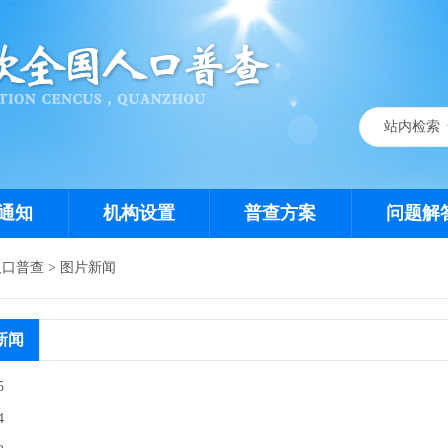
站内检索
站内检索
站外检索
通知
机构设置
普查方案
问题解
人口普查
>
图片新闻
新闻
5
4