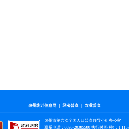
泉州统计信息网
|
经济普查
|
农业普查
泉州市第六次全国人口普查领导小组办公室
联系电话：0595-28385580 执行时间(秒)：1.115