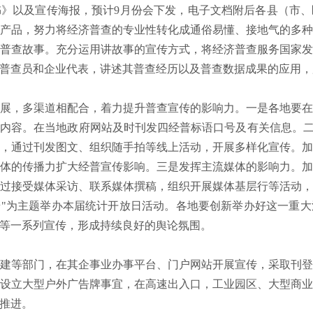
书》以及宣传海报，预计
9
月份会下发，电子文档附后各县（市、
产品，努力将经济普查的专业性转化成通俗易懂、接地气的多
普查故事。充分运用讲故事的宣传方式，将经济普查服务国家
普查员和企业代表，讲述其普查经历以及普查数据成果的应用，
展，多渠道相配合，着力提升普查宣传的影响力。一是各地要
内容。在当地政府网站及时刊发四经普标语口号及有关信息。二
，通过刊发图文、组织随手拍等线上活动，开展多样化宣传。
体的传播力扩大经普宣传影响。三是发挥主流媒体的影响力。
过接受媒体采访、联系媒体撰稿，组织开展媒体基层行等活动
普"为主题举办本届统计开放日活动。各地要创新举办好这一重
等一系列宣传，形成持续良好的舆论氛围。
建等部门，在其企事业办事平台、门户网站开展宣传，采取刊
设立大型户外广告牌事宜，在高速出入口，工业园区、大型商
推进。