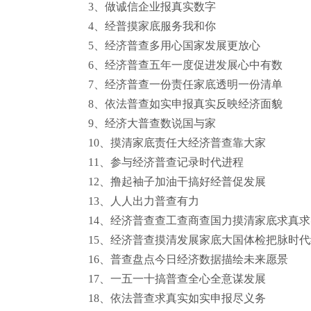
3
、做诚信企业报真实数字
4
、经普摸家底服务我和你
5
、经济普查多用心国家发展更放心
6
、经济普查五年一度促进发展心中有数
7
、经济普查一份责任家底透明一份清单
8
、依法普查如实申报真实反映经济面貌
9
、经济大普查数说国与家
10
、摸清家底责任大经济普查靠大家
11
、参与经济普查记录时代进程
12
、撸起袖子加油干搞好经普促发展
13
、人人出力普查有力
14
、经济普查查工查商查国力摸清家底求真求
15
、经济普查摸清发展家底大国体检把脉时代
16
、普查盘点今日经济数据描绘未来愿景
17
、一五一十搞普查全心全意谋发展
18
、依法普查求真实如实申报尽义务