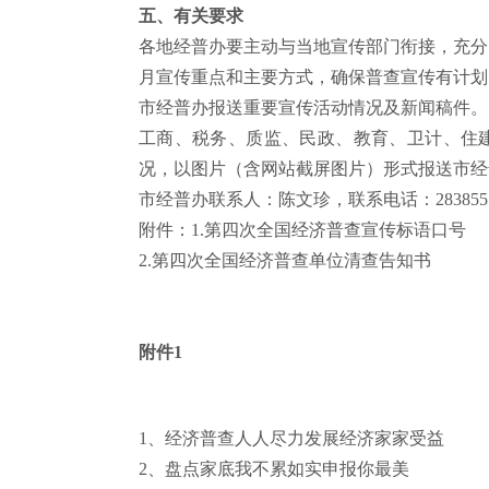
五、有关要求
各地经普办要主动与当地宣传部门衔接，充分
月宣传重点和主要方式，确保普查宣传有计划
市经普办报送重要宣传活动情况及新闻稿件。
工商、税务、质监、民政、教育、卫计、住
况，以图片（含网站截屏图片）形式报送市经
市经普办联系人：陈文珍，联系电话：
28385
附件：
1.
第四次全国经济普查宣传标语口号
2.
第四次全国经济普查单位
清查告知书
附件
1
1
、经济普查人人尽力发展经济家家受益
2
、盘点家底我不累如实申报你最美