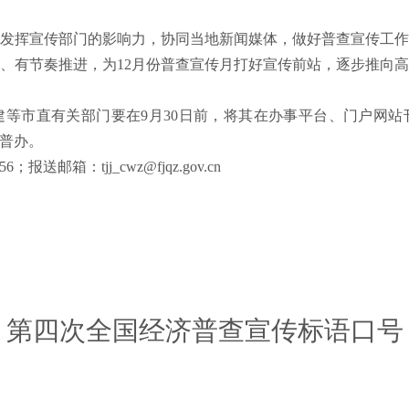
发挥宣传部门的影响力，协同当地新闻媒体，做好普查宣传工
、有节奏推进，为
12
月份普查宣传月打好宣传前站，逐步推向
建等市直有关部门要在
9
月
30
日前，将其在办事平台、门户网站
普办。
556；
报送邮箱：
tjj_cwz@fjqz.gov.cn
第四次全国经济普查宣传标语口号