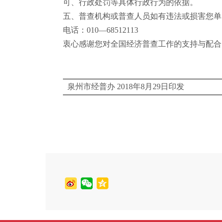
可、行政处罚等具体行政行为的依据。
五、普查机构或普查人员如有违法或损害您单
电话：
010
—
68512113
衷心感谢您对全国经济普查工作的支持与配合
泉州市经普办
2018
年
8
月
29
日
印发