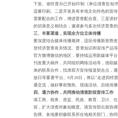
下发。省经普办已开始印制《单位清查告知
适量印刷。二是开发具有本地文化特色的宣传
需要配合的工作，增进普查配合度。三是讲好
的切身意义相结合；邀请参与多次经济普查的
三、丰富渠道，实现全方位立体传播
要深度结合媒体传播规律，适应传播新形势发
登经济普查有关情况、普查知识和宣传产品等
官方微博微信的地区，要持续运用新媒体平台
刊发重大稿件，共同组织网络活动等，借助媒
体的联系合作，找准双方宣传报道契合点，通
放日等重要平台。
9
月
20
日，将以"走进四经
通交流，做好事前预热、现场活动、后续传播
四、通力协作，共同推动清查阶段宣传工作
请工商、税务、质监、民政、教育、卫计、住
容，扩大清查对象知晓度。请宣传部出面协调
告牌。各地要积极联系所在地相关部门，协同