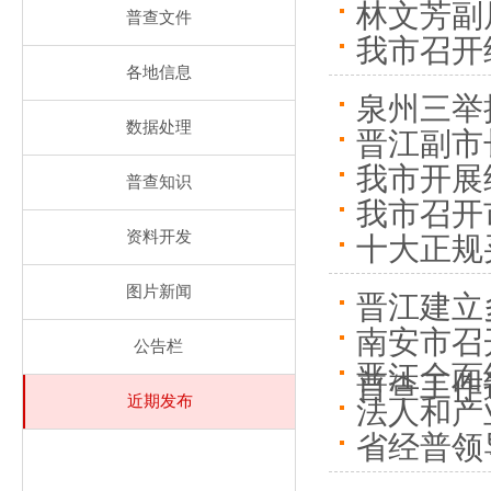
林文芳副
普查文件
我市召开
各地信息
泉州三举
数据处理
晋江副市
我市开展
普查知识
我市召开
资料开发
十大正规
图片新闻
晋江建立
南安市召
公告栏
晋江全面
普查工作
近期发布
法人和产
省经普领