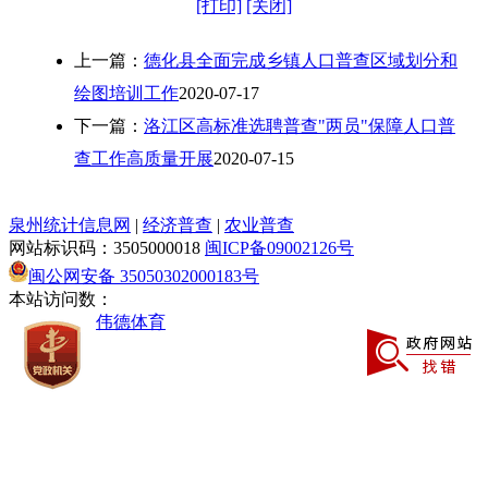
[打印]
[关闭]
上一篇：
德化县全面完成乡镇人口普查区域划分和
绘图培训工作
2020-07-17
下一篇：
洛江区高标准选聘普查"两员"保障人口普
查工作高质量开展
2020-07-15
泉州统计信息网
|
经济普查
|
农业普查
网站标识码：3505000018
闽ICP备09002126号
闽公网安备 35050302000183号
本站访问数：
伟德体育