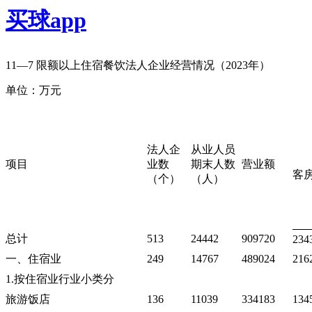
买球app
11—7
限额以上住宿餐饮法人企业经营情况（
2023
年）
单位：万元
法人企
从业人员
项目
业数
期末人数
营业额
客
（个）
（人）
总计
513
24442
909720
234
一、住宿业
249
14767
489024
216
1.按住宿业行业小类分
旅游饭店
136
11039
334183
134