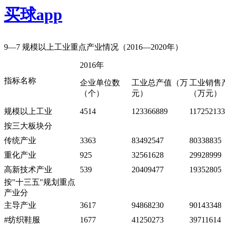
买球app
9—7
规模以上工业重点产业情况（
2016—2020
年）
2016
年
指标名称
企业单位数
工业总产值（万
工业销售
（个）
元）
（万元）
规模以上工业
4514
123366889
117252133
按三大板块分
传统产业
3363
83492547
80338835
重化产业
925
32561628
29928999
高新技术产业
539
20409477
19352805
按
"
十三五
"
规划重点
产业分
主导产业
3617
94868230
90143348
#
纺织鞋服
1677
41250273
39711614