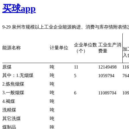
买球app
9-29
泉州市规模以上工业企业能源购进、消费与库存情附表情
企业单位数
工业生产消
能源名称
计量单位
加
（个）
费量
入
原煤
吨
11
12149498
11
其中：
1.
无烟煤
吨
5
1059794
76
2.
炼焦烟煤
吨
3.
一般烟煤
吨
6
11089704
10
4.
褐煤
吨
洗精煤
吨
其它洗煤
吨
煤制品
吨