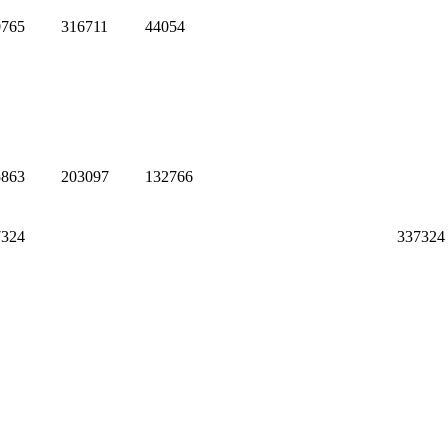
0765
316711
44054
5863
203097
132766
7324
337324