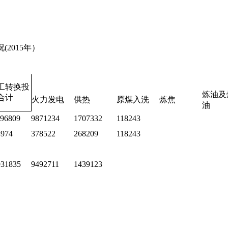
况
(2015
年）
工转换投
炼油及
合计
火力发电
供热
原煤入洗
炼焦
油
696809
9871234
1707332
118243
4974
378522
268209
118243
931835
9492711
1439123