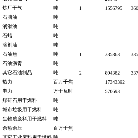
炼厂干气
吨
1
1556795
36
石脑油
吨
润滑油
吨
石蜡
吨
溶剂油
吨
石油焦
吨
1
335863
33
石油沥青
吨
其它石油制品
吨
2
894382
33
热力
百万千焦
17343392
电力
万千瓦时
570693
煤矸石用于燃料
吨
城市垃圾用于燃料
吨
生物质废料用于燃料
吨
余热余压
百万千焦
其它工业废料用于燃料
吨