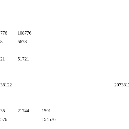
8776
108776
78
5678
721
51721
738122
207381
335
21744
1591
4576
154576