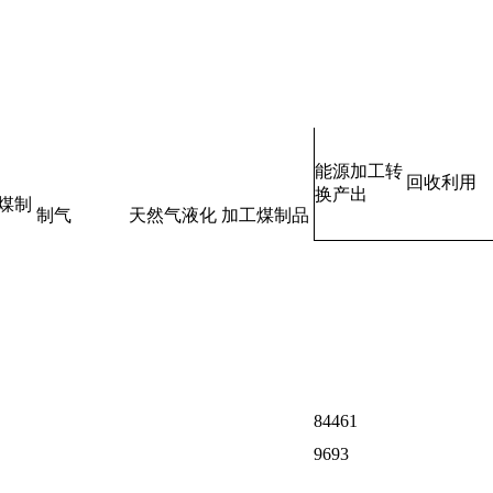
能源加工转
回收利用
换产出
煤制
制气
天然气液化
加工煤制品
84461
9693