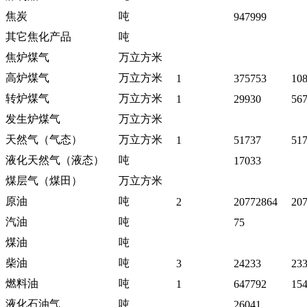
焦炭
吨
947999
其它焦化产品
吨
焦炉煤气
万立方米
高炉煤气
万立方米
1
375753
10
转炉煤气
万立方米
1
29930
56
发生炉煤气
万立方米
天然气（气态）
万立方米
1
51737
51
液化天然气（液态）
吨
17033
煤层气（煤田）
万立方米
原油
吨
2
20772864
20
汽油
吨
75
煤油
吨
柴油
吨
3
24233
23
燃料油
吨
1
647792
15
液化石油气
吨
26041